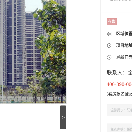
在售
区域位
项目地址：双流
最新开
联系人：
400-890-00
[
看房报名登
温馨提示：联系
>
免责声明：楼