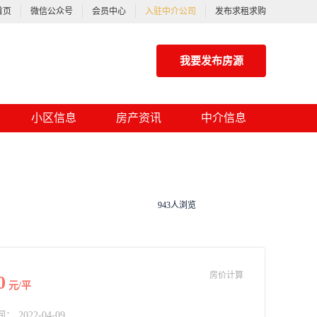
首页
微信公众号
会员中心
入驻中介公司
发布求租求购
我要发布房源
小区信息
房产资讯
中介信息
943人浏览
房价计算
0
元/平
2022-04-09