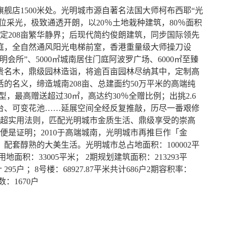
舰店1500米处。光明城市源自著名法国大师柯布西耶“光
全位采光，极致通透开朗，以20％土地栽种建筑，80％面积
圈定208亩繁华静界；后现代简约俊朗建筑，同步国际领先
庭，全自然通风阳光电梯前室，香港重量级大师操刀设
明会所”、5000㎡城南居住门庭阿波罗广场、6000㎡至臻
贵名木，鼎级园林造诣，将逾百亩园林尽纳其中，定制高
的名义，缔造城南208亩、总建面约50万平米的高端纯
型，最高赠送超过30㎡，高达约30％全赠比例；出挑2.6
台、可变花池……延展空间全经反复推敲，历尽一番艰修
的超实用法则，匹配光明城市金质生活、鼎级享受的崇高
主便是证明；2010于高端城南，光明城市再推巨作「金
配套醇熟的大美生活。光明城市总占地面积：100002平
地面积：33005平米； 2期规划建筑面积：213293平
95户 ；8号楼：68927.87平米共计686户2期容积率：
数：1670户