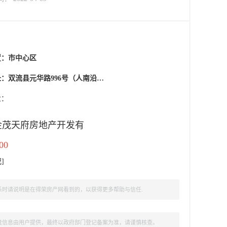
置：
市中心区
县元华路996号（人南沿线迎宾大道与元华路交汇处）
盘：
金茂天府房地产开发有
00
记
]
时请说明是在得荣房产网看到的，以获得更多帮助与信任.
盘信息由用户提供，最终以政府部门登记备案为准，请谨慎核查。