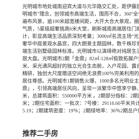
光明城市地处城南迎宾大道与元华路交汇处，距伊藤旗
明城市”理念，创领城市高端生活，围而不合，360°
遍布风景，逾100米超宽楼间距，大开大合大景观，
气质，5星级超奢挑高6米大堂，刷新城南高端居住门
计，彰显高端生活品质深刻考量；3000㎡名流主场“光
奢华中庭景观水晶宫，四大朗景主题园林，数千株珍
端生活别墅级园林标准。光明城市以演绎绝对纯居生活
居大盘。光明城市2期「金鼎」82㎡-128㎡极致拓展户
米、采光通风超好的独立光合生态舱，入户花园、露
精研，独创大尺度赠送空间绝无浪费100％完美利用
居住尊感。光明城市1期销售火爆，1000多名光明业
鼎」，引领高端居住风向，呈现一派繁华中悠享宁静、
米，总建筑面积：550000平方米 。2期部分指标：2期用
米；2期住宅面积：一批次：7号楼：29116.60平米共计 2
5.19；2期建筑密度：19％；2期绿地率：36％2期总户
推荐二手房