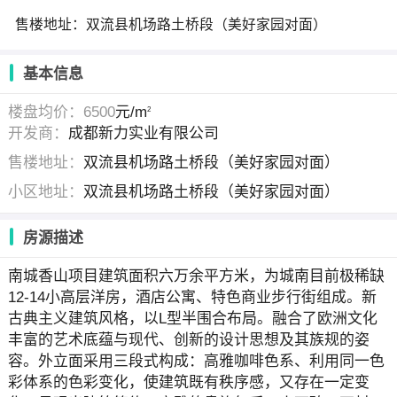
售楼地址：双流县机场路土桥段（美好家园对面）
基本信息
楼盘均价：6500
元/m
2
开发商：
成都新力实业有限公司
售楼地址：
双流县机场路土桥段（美好家园对面）
小区地址：
双流县机场路土桥段（美好家园对面）
房源描述
南城香山项目建筑面积六万余平方米，为城南目前极稀缺
12-14小高层洋房，酒店公寓、特色商业步行街组成。新
古典主义建筑风格，以L型半围合布局。融合了欧洲文化
丰富的艺术底蕴与现代、创新的设计思想及其族规的姿
容。外立面采用三段式构成：高雅咖啡色系、利用同一色
彩体系的色彩变化，使建筑既有秩序感，又存在一定变