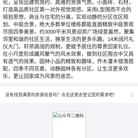
化，呈现出建筑简约、高雅的贵族气质。小面砖、石材，
打造高品质社区第一对外视觉观感。采用L型围而不合的
规划思想，商业与住宅的分离，实现动静的分区住区规
划。中庭合景，绝大多数单位楼栋都能直面精致中庭景观
尽揽四季美景。约3000平米风景迎宾广场绿意盎然，聚集
邻里和谐的社区生活，拥享生活的更多乐趣。14米阔尺礼
仪大门，轩昂高阔的规制，更赋予居住的尊贵回家礼仪。
在小尺度形成藏风聚气的风水效果，做到社区围合中又具
有透气的效果。园林小品的精致和趣味，乔木灌木错落搭
配，四季不同花香，动静园林各有分区。让生活更多欢
乐，更让回家成为风景的迷恋。
没有找到满意的房源信息吗？点击这里去登记您的需求吧！